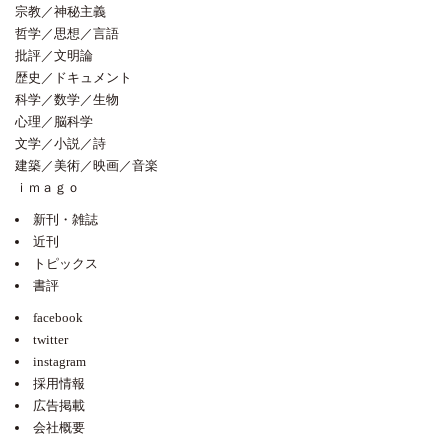
宗教／神秘主義
哲学／思想／言語
批評／文明論
歴史／ドキュメント
科学／数学／生物
心理／脳科学
文学／小説／詩
建築／美術／映画／音楽
ｉｍａｇｏ
新刊・雑誌
近刊
トピックス
書評
facebook
twitter
instagram
採用情報
広告掲載
会社概要