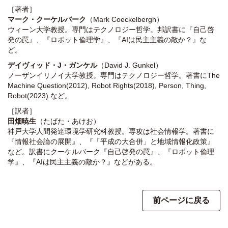
［著者］
マーク・クーケルバーク
（Mark Coeckelbergh）
ウィーン大学教授。専門はテクノロジー哲学。邦訳書に『自己啓
発の罠』、『ロボット倫理学』、『AIは民主主義の敵か？』な
ど。
デイヴィッド・J・ガンケル
（David J. Gunkel）
ノーザンイリノイ大学教授。専門はテクノロジー哲学。著書にThe
Machine Question(2012), Robot Rights(2018), Person, Thing,
Robot(2023) など。
［訳者］
田畑暁生
（たばた・あけお）
神戸大学人間発達環境学研究科教授。専攻は社会情報学。著書に
『情報社会論の展開』、『「平成の大合併」と地域情報化政策』
など。訳書にクーケルバーク『自己啓発の罠』、『ロボット倫理
学』、『AIは民主主義の敵か？』などがある。
前ページに戻る