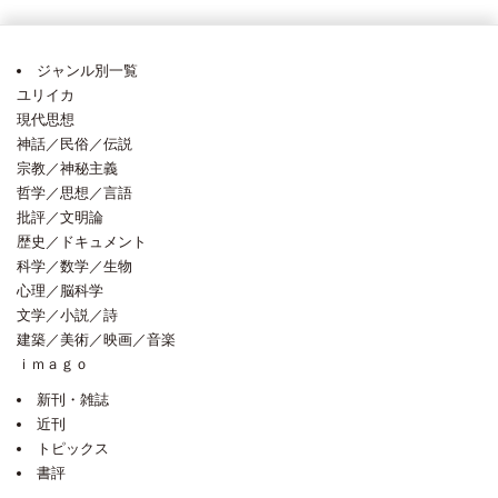
ジャンル別一覧
ユリイカ
現代思想
神話／民俗／伝説
宗教／神秘主義
哲学／思想／言語
批評／文明論
歴史／ドキュメント
科学／数学／生物
心理／脳科学
文学／小説／詩
建築／美術／映画／音楽
ｉｍａｇｏ
新刊・雑誌
近刊
トピックス
書評