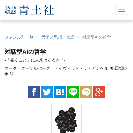
Toggl
naviga
ジャンル別一覧
哲学／思想／言語
対話型AIの哲学
対話型AIの哲学
-「書くこと」に未来はあるか？-
マーク・クーケルバーク、デイヴィッド・Ｊ・ガンケル 著,田畑暁
生 訳