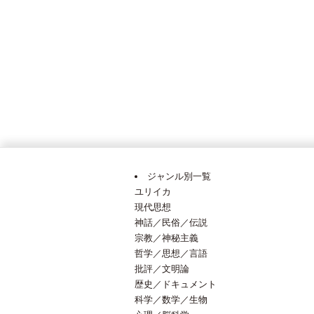
ジャンル別一覧
ユリイカ
現代思想
神話／民俗／伝説
宗教／神秘主義
哲学／思想／言語
批評／文明論
歴史／ドキュメント
科学／数学／生物