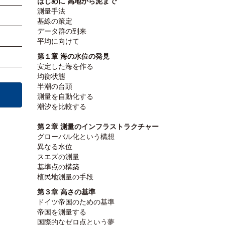
はじめに 高地から泥まで
測量手法
基線の策定
データ群の到来
平均に向けて
第１章 海の水位の発見
安定した海を作る
均衡状態
半潮の台頭
測量を自動化する
潮汐を比較する
第２章 測量のインフラストラクチャー
グローバル化という構想
異なる水位
スエズの測量
基準点の構築
植民地測量の手段
第３章 高さの基準
ドイツ帝国のための基準
帝国を測量する
国際的なゼロ点という夢