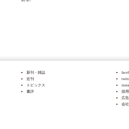
新刊・雑誌
face
近刊
twitt
トピックス
inst
書評
採用
広告
会社