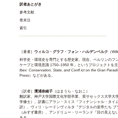
訳者あとがき
参考文献
巻末注
索引
［著者］
ウィルコ・グラフ・フォン・ハルデンベルク
（Wilk
科学史・環境史を専門とする歴史家。現在、ベルリンのフ
ケープと環境意識 1750–1950 年」というプロジェクト
Ibex: Conservation, State, and Confl ict on the Gran Para
Press）などがある。
［訳者］
濱浦奈緒子
（はまうら・なおこ）
翻訳家。神戸大学国際文化学部卒業、英サセックス大学大
学修士）。訳書にアラン・スミス『フィナンシャル・タイ
訳）、ヴィリ・レードンヴィルタ『デジタルの皇帝たち プ
（みすず書房）、アンドリュー・リーランド『目の見えな
ある。