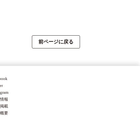
前ページに戻る
book
er
agram
情報
掲載
概要