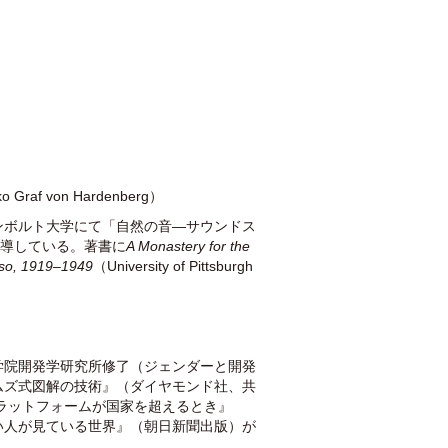
o Graf von Hardenberg）
ンボルト大学にて「自然の音―サウンドス
を主導している。著書に
A Monastery for the
diso, 1919–1949
（University of Pittsburgh
学院開発学研究所修了（ジェンダーと開発
ムズ式図解の技術』（ダイヤモンド社、共
ラットフォームが国家を超えるとき』
い人が見ている世界』（朝日新聞出版）が