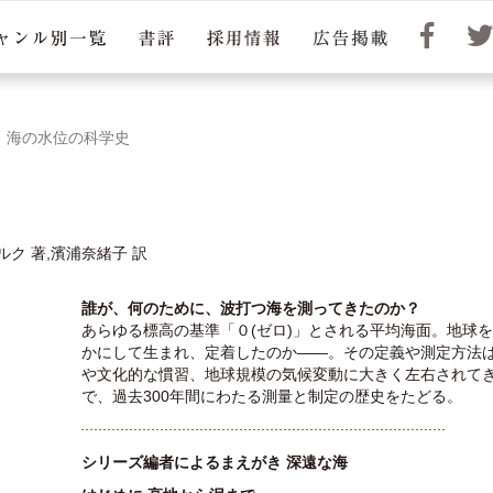
海の水位の科学史
ク 著,濱浦奈緒子 訳
誰が、何のために、波打つ海を測ってきたのか？
あらゆる標高の基準「０(ゼロ)」とされる平均海面。地球
かにして生まれ、定着したのか——。その定義や測定方法
や文化的な慣習、地球規模の気候変動に大きく左右されて
で、過去300年間にわたる測量と制定の歴史をたどる。
シリーズ編者によるまえがき 深遠な海