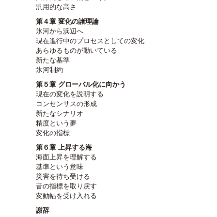
汎用的な高さ
第４章 変化の諸理論
氷河から浜辺へ
現在進行中のプロセスとしての変化
あらゆるものが動いている
新たな基準
氷河制約
第５章 グローバル化に向かう
現在の変化を説明する
コンセンサスの形成
新たなシナリオ
精度という夢
変化の指標
第６章 上昇する海
海面上昇を理解する
基準という意味
災害を待ち受ける
昔の指標を取り戻す
変動幅を受け入れる
謝辞