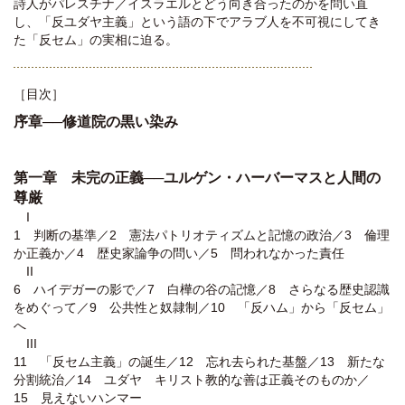
詩人がパレスチナ／イスラエルとどう向き合ったのかを問い直
し、「反ユダヤ主義」という語の下でアラブ人を不可視にしてき
た「反セム」の実相に迫る。
［目次］
序章──修道院の黒い染み
第一章 未完の正義──ユルゲン・ハーバーマスと人間の
尊厳
I
1 判断の基準／2 憲法パトリオティズムと記憶の政治／3 倫理
か正義か／4 歴史家論争の問い／5 問われなかった責任
II
6 ハイデガーの影で／7 白樺の谷の記憶／8 さらなる歴史認識
をめぐって／9 公共性と奴隷制／10 「反ハム」から「反セム」
へ
III
11 「反セム主義」の誕生／12 忘れ去られた基盤／13 新たな
分割統治／14 ユダヤ゠キリスト教的な善は正義そのものか／
15 見えないハンマー