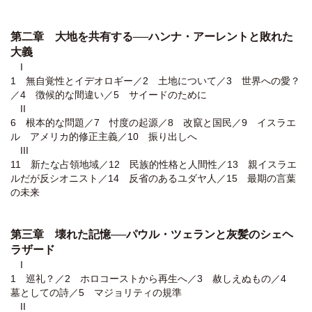
第二章 大地を共有する──ハンナ・アーレントと敗れた
大義
I
1 無自覚性とイデオロギー／2 土地について／3 世界への愛？
／4 徴候的な間違い／5 サイードのために
II
6 根本的な問題／7 忖度の起源／8 改竄と国民／9 イスラエ
ル゠アメリカ的修正主義／10 振り出しへ
III
11 新たな占領地域／12 民族的性格と人間性／13 親イスラエ
ルだが反シオニスト／14 反省のあるユダヤ人／15 最期の言葉
の未来
第三章 壊れた記憶──パウル・ツェランと灰髪のシェヘ
ラザード
I
1 巡礼？／2 ホロコーストから再生へ／3 赦しえぬもの／4
墓としての詩／5 マジョリティの規準
II