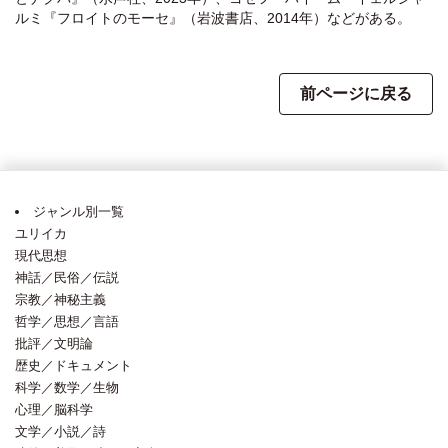
ルミ『フロイトのモーセ』（岩波書店、2014年）などがある。
前ページに戻る
ジャンル別一覧
ユリイカ
現代思想
神話／民俗／伝説
宗教／神秘主義
哲学／思想／言語
批評／文明論
歴史／ドキュメント
科学／数学／生物
心理／脳科学
文学／小説／詩