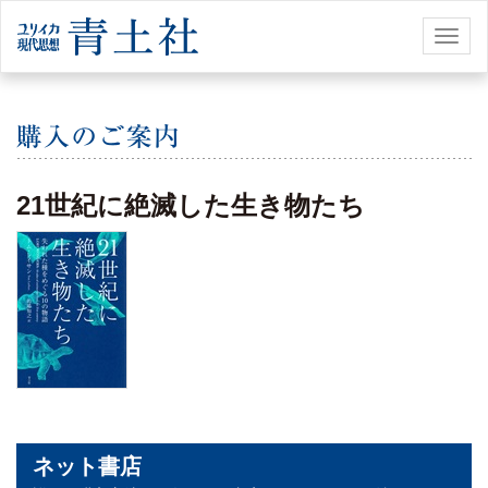
Toggl
naviga
21世紀に絶滅した生き物たち
ネット書店