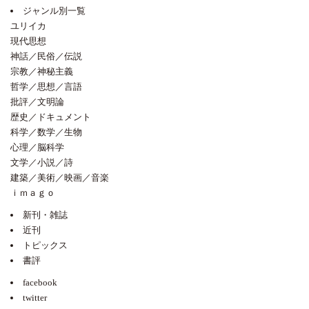
ジャンル別一覧
ユリイカ
現代思想
神話／民俗／伝説
宗教／神秘主義
哲学／思想／言語
批評／文明論
歴史／ドキュメント
科学／数学／生物
心理／脳科学
文学／小説／詩
建築／美術／映画／音楽
ｉｍａｇｏ
新刊・雑誌
近刊
トピックス
書評
facebook
twitter