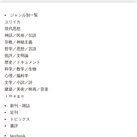
ジャンル別一覧
ユリイカ
現代思想
神話／民俗／伝説
宗教／神秘主義
哲学／思想／言語
批評／文明論
歴史／ドキュメント
科学／数学／生物
心理／脳科学
文学／小説／詩
建築／美術／映画／音楽
ｉｍａｇｏ
新刊・雑誌
近刊
トピックス
書評
facebook