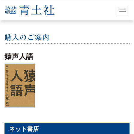
Toggl
naviga
猿声人語
ネット書店