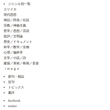
ジャンル別一覧
ユリイカ
現代思想
神話／民俗／伝説
宗教／神秘主義
哲学／思想／言語
批評／文明論
歴史／ドキュメント
科学／数学／生物
心理／脳科学
文学／小説／詩
建築／美術／映画／音楽
ｉｍａｇｏ
新刊・雑誌
近刊
トピックス
書評
facebook
twitter