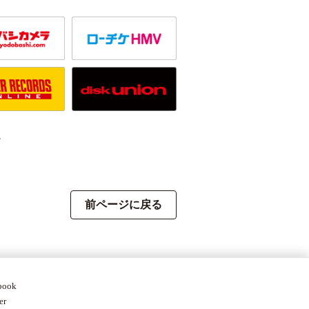
。
前ページに戻る
book
er