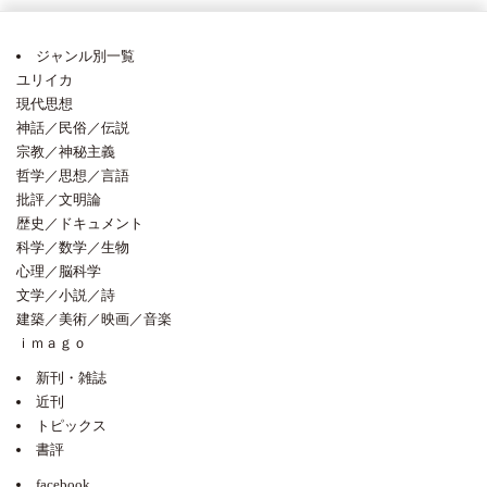
ジャンル別一覧
ユリイカ
現代思想
神話／民俗／伝説
宗教／神秘主義
哲学／思想／言語
批評／文明論
歴史／ドキュメント
科学／数学／生物
心理／脳科学
文学／小説／詩
建築／美術／映画／音楽
ｉｍａｇｏ
新刊・雑誌
近刊
トピックス
書評
facebook