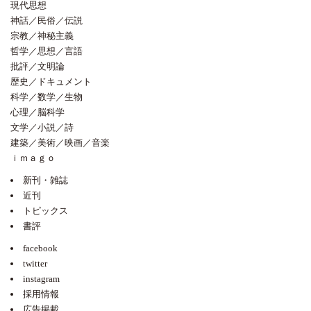
現代思想
神話／民俗／伝説
宗教／神秘主義
哲学／思想／言語
批評／文明論
歴史／ドキュメント
科学／数学／生物
心理／脳科学
文学／小説／詩
建築／美術／映画／音楽
ｉｍａｇｏ
新刊・雑誌
近刊
トピックス
書評
facebook
twitter
instagram
採用情報
広告掲載