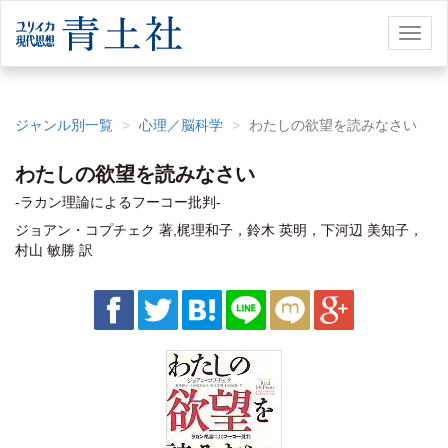
Toggl
naviga
ジャンル別一覧
心理／脳科学
わたしの欲望を読みなさい
わたしの欲望を読みなさい
-ラカン理論によるフーコー批判-
ジョアン・コプチェク 著,梶理和子，鈴木 英明，下河辺 美知子，
村山 敏勝 訳