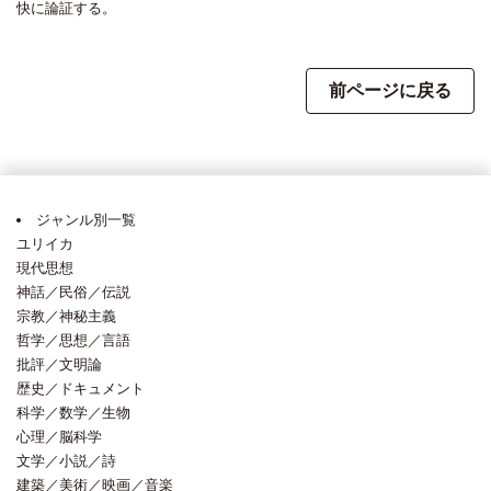
快に論証する。
前ページに戻る
ジャンル別一覧
ユリイカ
現代思想
神話／民俗／伝説
宗教／神秘主義
哲学／思想／言語
批評／文明論
歴史／ドキュメント
科学／数学／生物
心理／脳科学
文学／小説／詩
建築／美術／映画／音楽