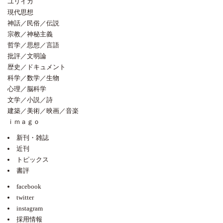
ユリイカ
現代思想
神話／民俗／伝説
宗教／神秘主義
哲学／思想／言語
批評／文明論
歴史／ドキュメント
科学／数学／生物
心理／脳科学
文学／小説／詩
建築／美術／映画／音楽
ｉｍａｇｏ
新刊・雑誌
近刊
トピックス
書評
facebook
twitter
instagram
採用情報