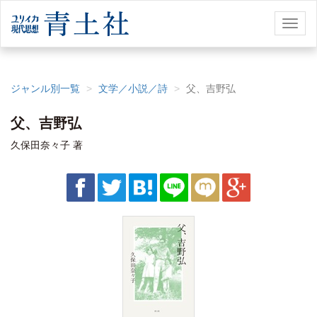
Toggl
naviga
ジャンル別一覧
文学／小説／詩
父、吉野弘
父、吉野弘
久保田奈々子 著