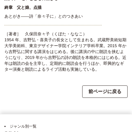
終章 父と娘、点描
あとがき――詩「奈々子に」とのつきあい
［著者］ 久保田奈々子（くぼた・ななこ）
1954 年、吉野弘・喜美子の長女として生まれる。武蔵野美術短期
大学美術科、東京デザイナー学院インテリア学科卒業。2015 年か
ら吉野弘に関する講演をはじめる。後に講演の中に朗読を挟むよ
うになり、2019 年から吉野弘の詩の朗読を本格的にはじめる。近
年は朗読の会を主宰し、定期的に朗読会を行うほか、即興的なギ
ター演奏と朗読によるライブ活動も実施している。
前ページに戻る
ジャンル別一覧