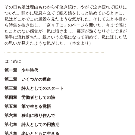
その日も娘は理由もわからず泣き続け、やがて泣き疲れて眠りに
ついた。静かに寝息を立てて眠る娘をじっと眺めているときに、
私はどこかでこの風景を見たような気がした。そしてふと本棚か
ら詩集を抜き出し、「奈々子に」のページを開いた。今まで感じ
たことのない感覚が一気に噴き出し、目頭が熱くなりそして涙が
勝手に流れ落ちた。親という立場になって初めて、私に託した弘
の思いが見えたような気がした。（本文より）
はじめに
第一章 少年時代
第二章 いくつかの運命
第三章 詩人としてのスタート
第四章 労働者としての詩
第五章 筆で生きる覚悟
第六章 狭山に移り住んで
第七章 詩人としての円熟期
第八章 老いとともに生きる