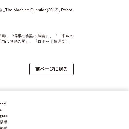
ine Question(2012), Robot
著書に『情報社会論の展開』、『「平成の
『自己啓発の罠』、『ロボット倫理学』、
前ページに戻る
book
er
agram
情報
掲載