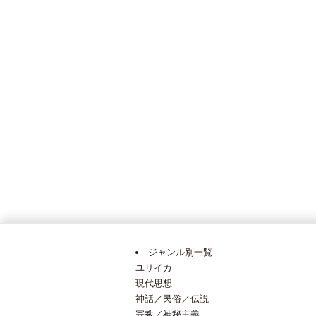
ジャンル別一覧
ユリイカ
現代思想
神話／民俗／伝説
宗教／神秘主義