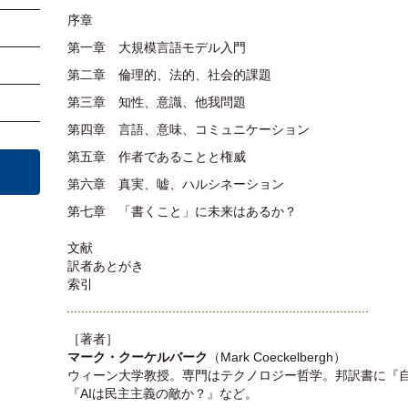
序章
第一章 大規模言語モデル入門
第二章 倫理的、法的、社会的課題
第三章 知性、意識、他我問題
第四章 言語、意味、コミュニケーション
第五章 作者であることと権威
第六章 真実、嘘、ハルシネーション
第七章 「書くこと」に未来はあるか？
文献
訳者あとがき
索引
［著者］
マーク・クーケルバーク
（Mark Coeckelbergh）
ウィーン大学教授。専門はテクノロジー哲学。邦訳書に『
『AIは民主主義の敵か？』など。