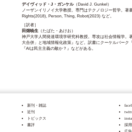
デイヴィッド・J・ガンケル
（David J. Gunkel）
ノーザンイリノイ大学教授。専門はテクノロジー哲学。著書にThe Mach
Rights(2018), Person, Thing, Robot(2023) など。
［訳者］
田畑暁生
（たばた・あけお）
神戸大学人間発達環境学研究科教授。専攻は社会情報学。
大合併」と地域情報化政策』など。訳書にクーケルバーク
『AIは民主主義の敵か？』などがある。
新刊・雑誌
face
近刊
twitt
トピックス
inst
書評
採用
広告