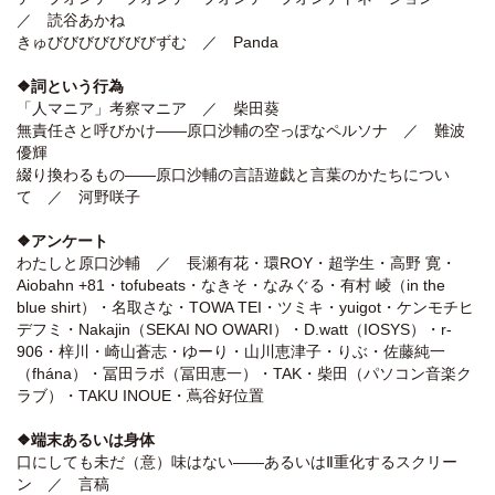
／ 読谷あかね
きゅびびびびびびびずむ ／ Panda
❖詞という行為
「人マニア」考察マニア ／ 柴田葵
無責任さと呼びかけ――原口沙輔の空っぽなペルソナ ／ 難波
優輝
綴り換わるもの――原口沙輔の言語遊戯と言葉のかたちについ
て ／ 河野咲子
❖アンケート
わたしと原口沙輔 ／ 長瀬有花・環ROY・超学生・高野 寛・
Aiobahn +81・tofubeats・なきそ・なみぐる・有村 崚（in the
blue shirt）・名取さな・TOWA TEI・ツミキ・yuigot・ケンモチヒ
デフミ・Nakajin（SEKAI NO OWARI）・D.watt（IOSYS）・r-
906・梓川・崎山蒼志・ゆーり・山川恵津子・りぶ・佐藤純一
（fhána）・冨田ラボ（冨田恵一）・TAK・柴田（パソコン音楽ク
ラブ）・TAKU INOUE・蔦谷好位置
❖端末あるいは身体
口にしても未だ（意）味はない――あるいはⅡ重化するスクリー
ン ／ 言稿