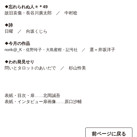
❖忘れられぬ人々＊49
故旧哀傷・長谷川廣太郎 ／ 中村稔
❖詩
日曜 ／ 向坂くじら
❖今月の作品
選＝井坂洋子
norik@_K・佐野玲子・大島蜜柑・記号社 ／
❖われ発見せり
問いとタロットのあいだで ／ 杉山怜美
表紙・目次・扉……北岡誠吾
表紙・インタビュー扉画像……原口沙輔
前ページに戻る