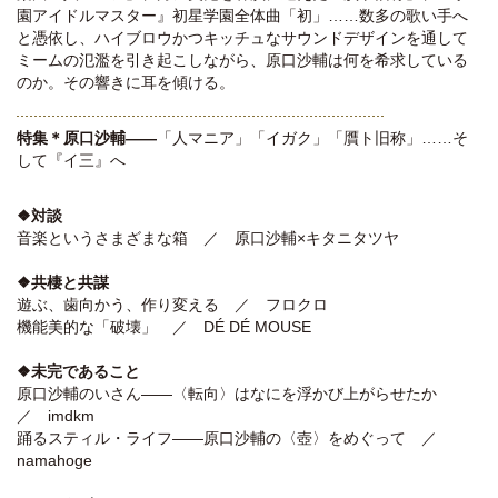
園アイドルマスター』初星学園全体曲「初」……数多の歌い手へ
と憑依し、ハイブロウかつキッチュなサウンドデザインを通して
ミームの氾濫を引き起こしながら、原口沙輔は何を希求している
のか。その響きに耳を傾ける。
特集＊原口沙輔――
「人マニア」「イガク」「贋ト旧称」……そ
して『イ三』へ
❖対談
音楽というさまざまな箱 ／ 原口沙輔×キタニタツヤ
❖共棲と共謀
遊ぶ、歯向かう、作り変える ／ フロクロ
機能美的な「破壊」 ／ DÉ DÉ MOUSE
❖未完であること
原口沙輔のいさん
――
〈転向〉はなにを浮かび上がらせたか
／ imdkm
踊るスティル・ライフ――原口沙輔の〈壺〉をめぐって ／
namahoge