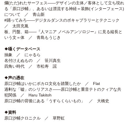
爛(ただ)れたサーフェス――デザインの主体／客体として立ち現れ
る「原口沙輔」、あるいは漂流する神経＝装飾(インターフェース)
について ／ 青山新
#踊ってみろ――デジタルダンスのボキャブラリーとテクニック
／ 太田充胤
板、円盤、箱――『人マニア ノベルアンソロジー』に見る縦長と
いう文＝体 ／ 青島もうじき
❖囁くデータベース
抽象 ／ にゃるら
名付けえぬもの ／ 笹川真生
四角い時代 ／ 市松寿ゞ謡
❖声の憑在
原口沙輔はいかにボカロ文化を踏襲したか ／ Flat
過剰な「嘘」のシリアスさ――原口沙輔と重音テトのクィアな共
犯関係 ／ Haru Takitoh
原口沙輔の背後にある「うすらくらいもの」 ／ 大橋史
❖資料
原口沙輔クロニクル ／ 草野虹