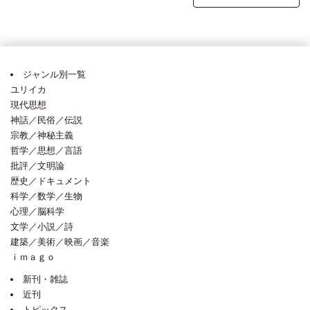
ジャンル別一覧
ユリイカ
現代思想
神話／民俗／伝説
宗教／神秘主義
哲学／思想／言語
批評／文明論
歴史／ドキュメント
科学／数学／生物
心理／脳科学
文学／小説／詩
建築／美術／映画／音楽
ｉｍａｇｏ
新刊・雑誌
近刊
トピックス