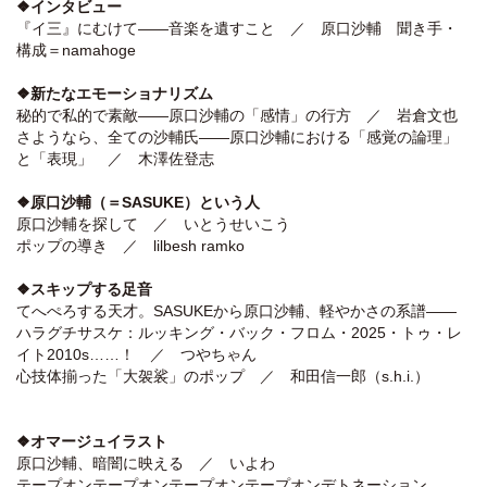
❖インタビュー
『イ三』にむけて――音楽を遺すこと ／ 原口沙輔 聞き手・
構成＝namahoge
❖新たなエモーショナリズム
秘的で私的で素敵――原口沙輔の「感情」の行方 ／ 岩倉文也
さようなら、全ての沙輔氏――原口沙輔における「感覚の論理」
と「表現」 ／ 木澤佐登志
❖原口沙輔（＝SASUKE）という人
原口沙輔を探して ／ いとうせいこう
ポップの導き ／ lilbesh ramko
❖スキップする足音
てへぺろする天才。SASUKEから原口沙輔、軽やかさの系譜――
ハラグチサスケ：ルッキング・バック・フロム・2025・トゥ・レ
イト2010s……！ ／ つやちゃん
心技体揃った「大袈裟」のポップ ／ 和田信一郎（s.h.i.）
❖オマージュイラスト
原口沙輔、暗闇に映える ／ いよわ
テープオンテープオンテープオンテープオンデトネーション