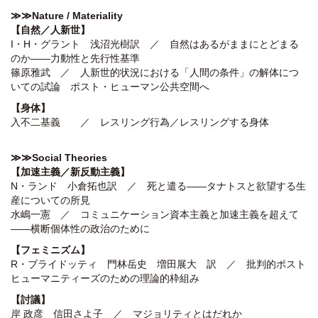
≫≫
Nature /
Materiality
【自然／人新世】
I・H・グラント 浅沼光樹訳 ／ 自然はあるがままにとどまる
のか――力動性と先行性基準
篠原雅武 ／ 人新世的状況における「人間の条件」の解体につ
いての試論 ポスト・ヒューマン公共空間へ
【身体】
入不二基義 ／ レスリング行為／レスリングする身体
≫≫Social Theories
【
加速主義／新反動主義】
N・ランド 小倉拓也訳 ／ 死と遣る――タナトスと欲望する生
産についての所見
水嶋一憲 ／ コミュニケーション資本主義と加速主義を超えて
――横断個体性の政治のために
【フェミニズム】
R・ブライドッティ 門林岳史 増田展大 訳 ／ 批判的ポスト
ヒューマニティーズのための理論的枠組み
【討議】
岸 政彦 信田さよ子 ／ マジョリティとはだれか