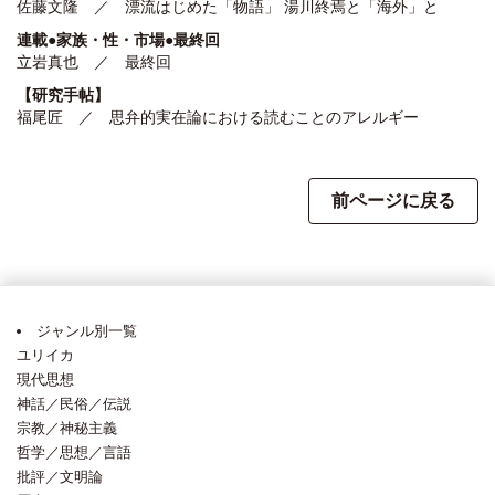
佐藤文隆 ／ 漂流はじめた「物語」 湯川終焉と「海外」と
連載●家族・性・市場●最終回
立岩真也 ／ 最終回
【研究手帖】
福尾匠 ／ 思弁的実在論における読むことのアレルギー
前ページに戻る
ジャンル別一覧
ユリイカ
現代思想
神話／民俗／伝説
宗教／神秘主義
哲学／思想／言語
批評／文明論