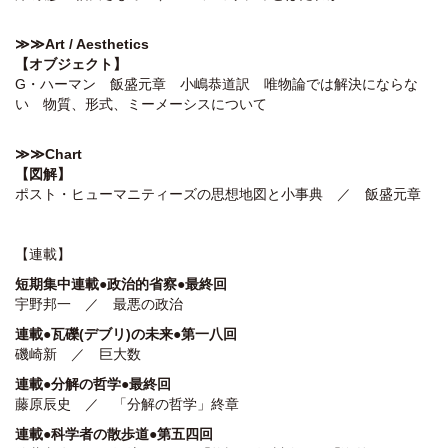
≫≫Art / Aesthetics
【
オブジェクト】
G・ハーマン 飯盛元章 小嶋恭道訳 唯物論では解決にならな
い 物質、形式、ミーメーシスについて
≫≫
Chart
【
図解】
ポスト・ヒューマニティーズの思想地図と小事典 ／ 飯盛元章
【連載】
短期集中連載●政治的省察●最終回
宇野邦一 ／ 最悪の政治
連載●
瓦礫(デブリ)
の未来●第一八
回
磯崎新 ／ 巨大数
連載●分解の哲学●最終回
藤原辰史 ／ 「分解の哲学」終章
連載●科学者の散歩道●第五四回