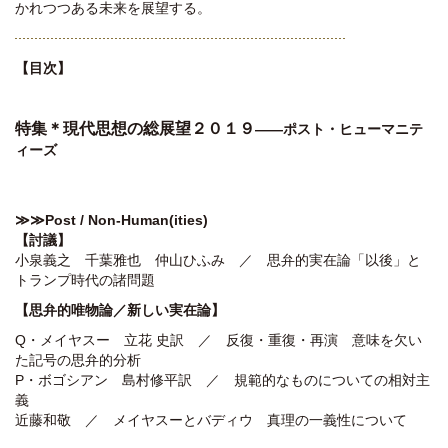
かれつつある未来を展望する。
【目次】
特集＊現代思想の総展望２０１９
――ポスト・ヒューマニテ
ィーズ
≫≫
Post / Non-Human(ities)
【
討議】
小泉義之 千葉雅也 仲山ひふみ ／ 思弁的実在論「以後」と
トランプ時代の諸問題
【思弁的唯物論／新しい実在論】
Q・メイヤスー 立花 史訳 ／ 反復・重復・再演 意味を欠い
た記号の思弁的分析
P・ボゴシアン 島村修平訳 ／ 規範的なものについての相対主
義
近藤和敬 ／ メイヤスーとバディウ 真理の一義性について