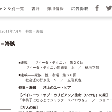
2011年7月号 特集＝海賊
集＝海賊
■連載――ヴィータ・テクニカ 第２０回
ヴィータ・テクニカ問題集 上 ／ 檜垣立哉
■連載――家族・性・市場 第６８回
社会派の行き先・９ ／ 立岩真也
特集＝海賊
洋上のユートピア
【パイレーツ・オブ・カリビアン／生命（いのち）の泉】
「車椅子になるまでジャック・スパロウを」 ／ ジョニ
【万人の敵】