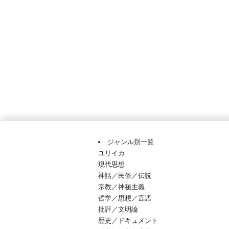
ジャンル別一覧
ユリイカ
現代思想
神話／民俗／伝説
宗教／神秘主義
哲学／思想／言語
批評／文明論
歴史／ドキュメント