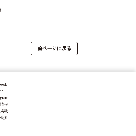
樹
前ページに戻る
book
er
agram
情報
掲載
概要