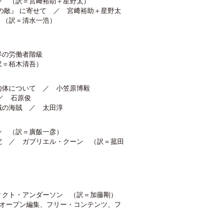
ン （訳＝宮﨑裕助＋星野太）
の敵』 に寄せて ／ 宮﨑裕助＋星野太
 （訳＝清水一浩）
洋の労働者階級
訳＝栢木清吾）
肉体について ／ 小笠原博毅
／ 石原俊
域の海賊 ／ 太田淳
ン （訳＝廣飯一彦）
究 ／ ガブリエル・クーン （訳＝菰田
ィクト・アンダーソン （訳＝加藤剛）
、オープン編集、フリー・コンテンツ、フ