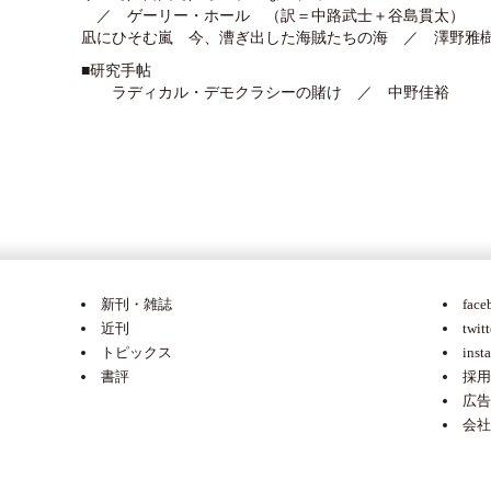
／ ゲーリー・ホール （訳＝中路武士＋谷島貫太）
凪にひそむ嵐 今、漕ぎ出した海賊たちの海 ／ 澤野雅
■研究手帖
ラディカル・デモクラシーの賭け ／ 中野佳裕
新刊・雑誌
face
近刊
twitt
トピックス
inst
書評
採用
広告
会社