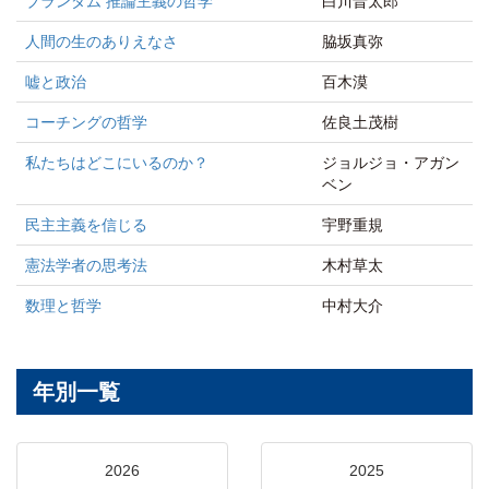
ブランダム 推論主義の哲学
白川晋太郎
人間の生のありえなさ
脇坂真弥
嘘と政治
百木漠
コーチングの哲学
佐良土茂樹
私たちはどこにいるのか？
ジョルジョ・アガン
ベン
民主主義を信じる
宇野重規
憲法学者の思考法
木村草太
数理と哲学
中村大介
年別一覧
2026
2025