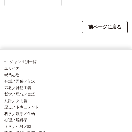
前ページに戻る
ジャンル別一覧
ユリイカ
現代思想
神話／民俗／伝説
宗教／神秘主義
哲学／思想／言語
批評／文明論
歴史／ドキュメント
科学／数学／生物
心理／脳科学
文学／小説／詩