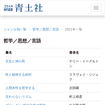
Toggl
naviga
ジャンル別一覧
哲学／思想／言語
2021年一覧
哲学／思想／言語
書名
著者名
文化と神の死
テリー・イーグルト
ン
性と頓挫する絶対
スラヴォイ・ジジェ
ク
人間本性を哲学する
次田瞬
交わらないリズム
村上靖彦